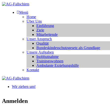
Menü
Home
Über Uns
Einführung
Ziele
Mitarbeitende
Unser Anspruch
Qualität
Bundeskindesschutzgesetz als Grundlage
Unsere Aufgaben
Inobhutnahme
Trainingswohnen
Ambulante Erziehungshilfe
Kontakt
Wir ziehen um!
Anmelden