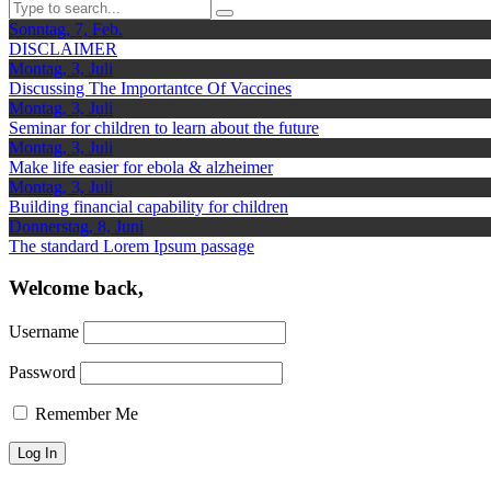
Sonntag, 7, Feb.
DISCLAIMER
Montag, 3, Juli
Discussing The Importantce Of Vaccines
Montag, 3, Juli
Seminar for children to learn about the future
Montag, 3, Juli
Make life easier for ebola & alzheimer
Montag, 3, Juli
Building financial capability for children
Donnerstag, 8, Juni
The standard Lorem Ipsum passage
Welcome back,
Username
Password
Remember Me